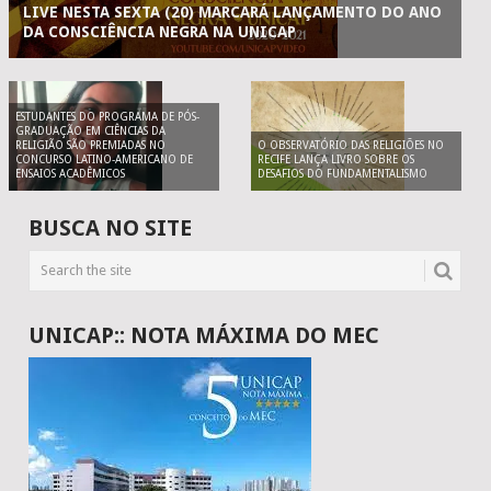
LIVE NESTA SEXTA (20) MARCARÁ LANÇAMENTO DO ANO
DA CONSCIÊNCIA NEGRA NA UNICAP
ESTUDANTES DO PROGRAMA DE PÓS-
GRADUAÇÃO EM CIÊNCIAS DA
RELIGIÃO SÃO PREMIADAS NO
O OBSERVATÓRIO DAS RELIGIÕES NO
CONCURSO LATINO-AMERICANO DE
RECIFE LANÇA LIVRO SOBRE OS
ENSAIOS ACADÊMICOS
DESAFIOS DO FUNDAMENTALISMO
BUSCA NO SITE
UNICAP:: NOTA MÁXIMA DO MEC