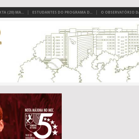
TA (20) MA...
ESTUDANTES DO PROGRAMA D...
O OBSERVATÓRIO DAS