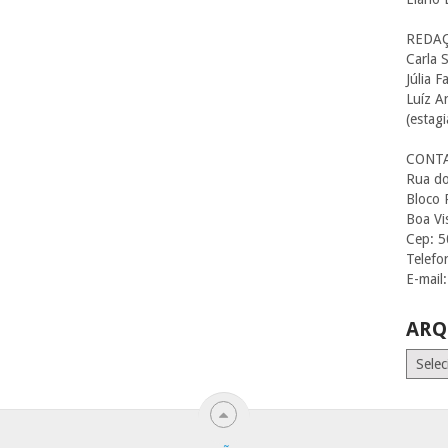
REDAÇ
Carla S
Júlia F
Luíz A
(estagi
CONT
Rua do
Bloco 
Boa Vi
Cep: 
Telefo
E-mail
ARQ
Arquiv