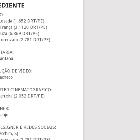
EDIENTE
O:
Losada (1.652 DRT/PE)
 França (3.1120 DRT/PE)
ouza (6.869 DRT/PE)
Lorenzato (2.781 DRT/PE)
TARIA:
Santana
ÇÃO DE VÍDEO:
acheco
RTER CINEMATOGRÁFICO:
Ferreira (2.052 DRT/PE)
NER:
raújo
ESIGNER E REDES SOCIAIS:
ecchim, SJ
Lorenzato (2.781 DRT/PE)