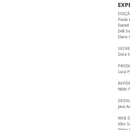
EXP
EDIÇÃ
Paula 
Daniel
Dell S
Elano 
SECRE
Dora 
PRODU
Luca P
REPÓ
Nildo 
DESIG
Java A
WEB D
Kiko S
Elano 