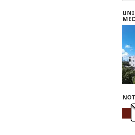
pp
int
UNI
ME
NOT