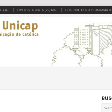
IÇ�...
LIVE NESTA SEXTA (20) MA...
ESTUDANTES DO PROGRAMA D..
BUS