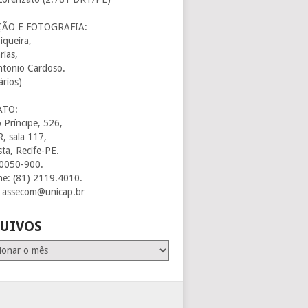
ÃO E FOTOGRAFIA:
iqueira,
arias,
ntonio Cardoso.
ários)
ATO:
 Príncipe, 526,
R, sala 117,
sta, Recife-PE.
50050-900.
ne: (81) 2119.4010.
: assecom@unicap.br
UIVOS
os